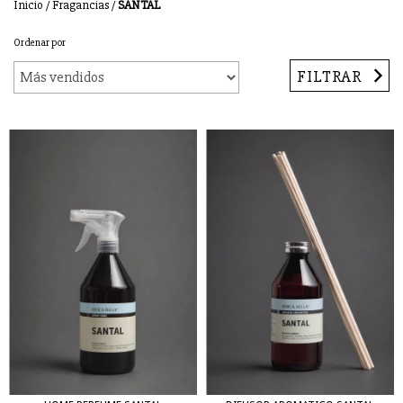
Inicio
/
Fragancias
/
SANTAL
Ordenar por
FILTRAR