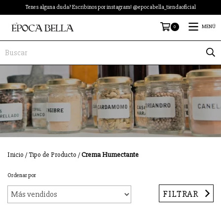
Tenes alguna duda? Escribinos por instagram! @epocabella_tiendaoficial
0
MENÚ
Inicio
/
Tipo de Producto
/
Crema Humectante
Ordenar por
FILTRAR