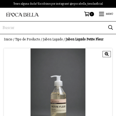
Tenes alguna duda? Escribinos por instagram! @epocabella_tiendaoficial
0
MENÚ
Inicio
/
Tipo de Producto
/
Jabón Liquido
/
Jabon Liquido Petite Fleur