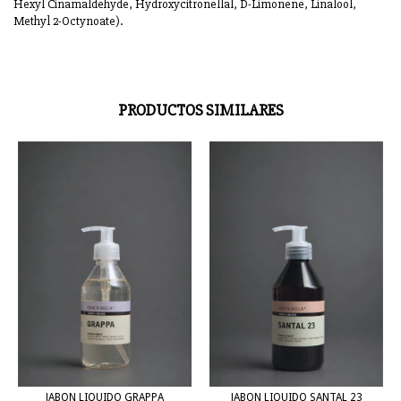
Hexyl Cinamaldehyde, Hydroxycitronellal, D-Limonene, Linalool,
Methyl 2-Octynoate).
PRODUCTOS SIMILARES
JABON LIQUIDO GRAPPA
JABON LIQUIDO SANTAL 23