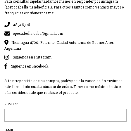
Para consultas rapidas tardamos menos en responder por instagram
(@epocabella_tiendaoficial). Para otros asuntos como ventas x mayor o
franquicias escribinos por mail!
48346306
epoca.bella.caba@gmail.com
Nicaragua 4700, Palermo, Ciudad Autonoma de Buenos Aires,
Argentina
Siguenos en Instagram
Siguenos en Facebook
Si te arrepentiste de una compra, podés pedir la cancelación enviando
este formulario
con tu número de orden.
Tenés como máximo hasta 10
días corridos desde que recibiste el producto.
NOMBRE
EMAIL