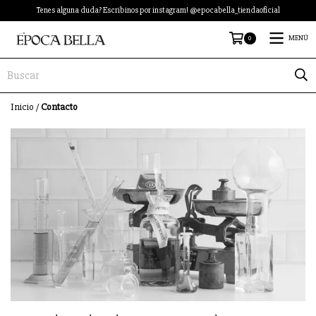
Tenes alguna duda? Escribinos por instagram! @epocabella_tiendaoficial
0
MENÚ
Inicio
/
Contacto