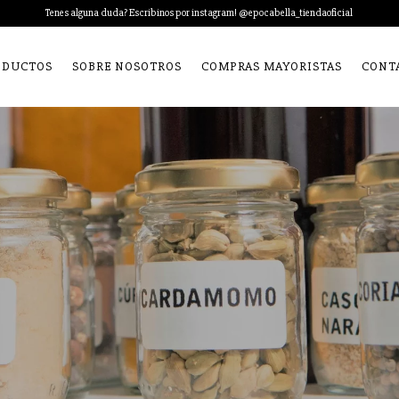
Tenes alguna duda? Escribinos por instagram! @epocabella_tiendaoficial
ODUCTOS
SOBRE NOSOTROS
COMPRAS MAYORISTAS
CONT