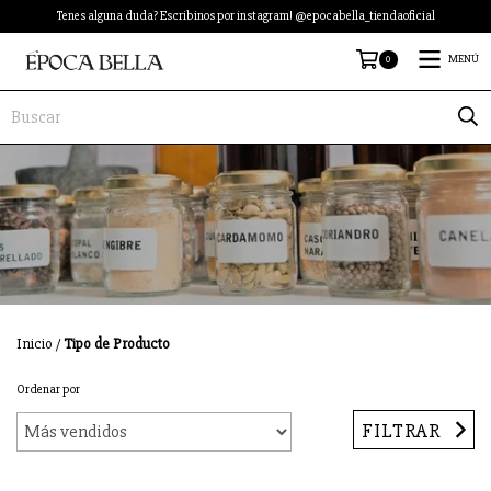
Tenes alguna duda? Escribinos por instagram! @epocabella_tiendaoficial
0
MENÚ
Inicio
/
Tipo de Producto
Ordenar por
FILTRAR