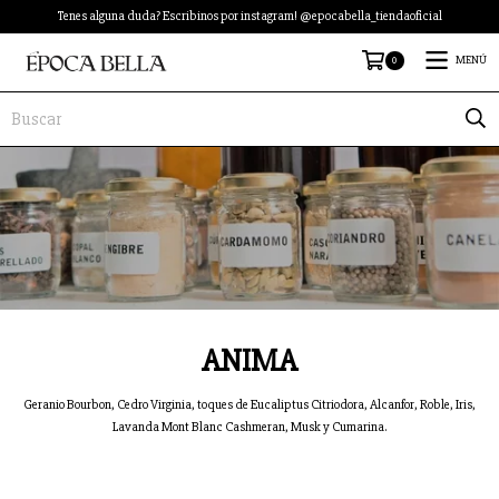
Tenes alguna duda? Escribinos por instagram! @epocabella_tiendaoficial
0
MENÚ
ANIMA
Geranio Bourbon, Cedro Virginia, toques de Eucaliptus Citriodora, Alcanfor, Roble, Iris,
Lavanda Mont Blanc Cashmeran, Musk y Cumarina.