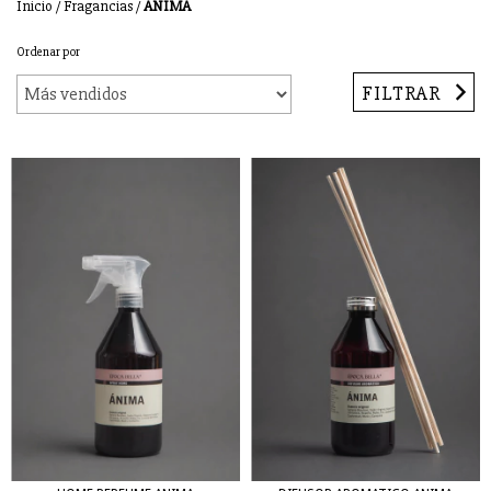
Inicio
/
Fragancias
/
ANIMA
Ordenar por
FILTRAR